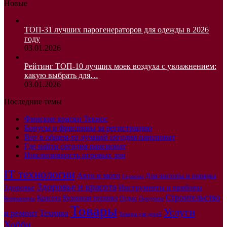
Новые
ТОП-31 лучших парогенераторов для одежды в 2026
году
03.01.2026
Рейтинг ТОП-10 лучших моек воздуха с увлажнением:
какую выбрать для…
03.01.2026
Последние темы
Финские краски Текнос
Бонусы и фриспины за регистрацию
Вот в общем-то лучший сегодня пансионат
Где найти сегодня пансионат
Инклюзивность игровых зон
IT технологии
Авто и мото
Для чистоты и порядка
Гаджеты
Здоровье и красота
Инструменты и приборы
Здоровье
Строительство
Кухонная техника
Красота
Отдых
Компьютеры
Продукты
Товары
Услуги
и ремонт
Техника
Товары для детей
Хобби