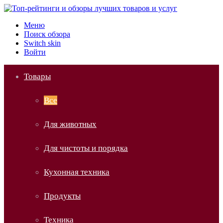
Меню
Поиск обзора
Switch skin
Войти
Товары
Все
Для животных
Для чистоты и порядка
Кухонная техника
Продукты
Техника